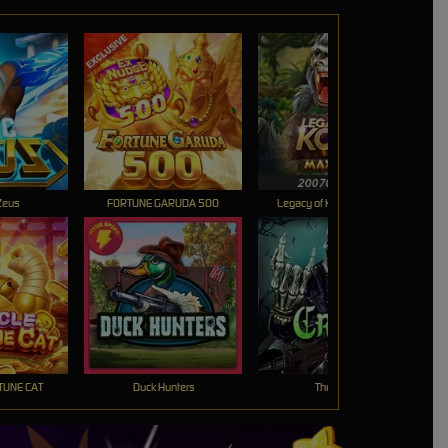
Zeus
FORTUNE GARUDA 500
Legacy of Kong Maxways
TUNE CAT
Duck Hunters
The Crypt