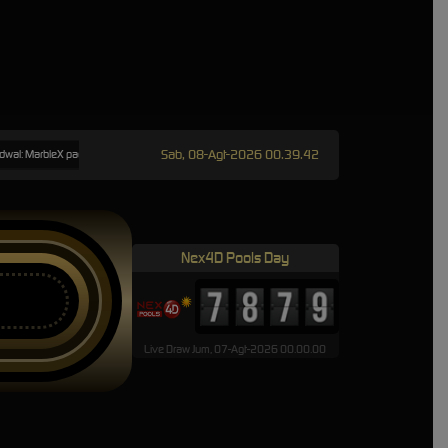
Sab, 08-Agt-2026 00.39.42
arbleX pada 31-Jul-2026 dari 00.00.00 sampai 31-Jul-2027 00.00.00. Selama waktu ini, Marble
Nex4D Pools Day
Live Draw Jum, 07-Agt-2026 00.00.00