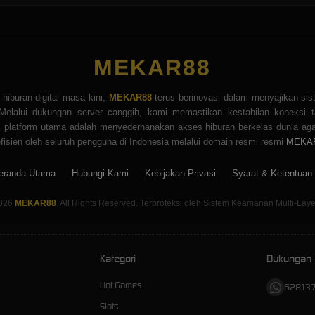
nyajikan ekosistem premium berlisensi tanpa perantara dengan jam
MEKAR88
 hiburan digital masa kini,
MEKAR88
terus berinovasi dalam menyajikan sis
Melalui dukungan server canggih, kami memastikan kestabilan koneksi t
platform utama adalah menyederhanakan akses hiburan berkelas dunia agar
fisien oleh seluruh pengguna di Indonesia melalui domain resmi resmi
MEKA
eranda Utama
Hubungi Kami
Kebijakan Privasi
Syarat & Ketentuan
026
MEKAR88
. All Rights Reserved. Terproteksi oleh Sistem Keamanan Multi-Laye
Kategori
Dukungan
Hot Games
62813
Slots