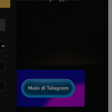
 App
stalasi