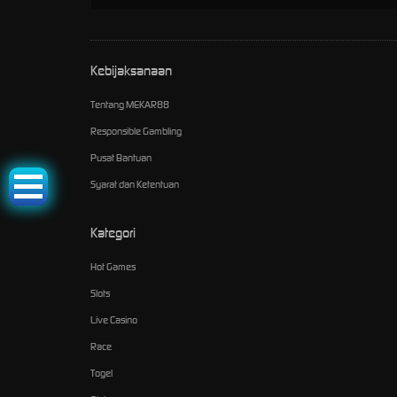
Kebijaksanaan
Tentang MEKAR88
Responsible Gambling
Pusat Bantuan
Syarat dan Ketentuan
Kategori
Hot Games
Slots
Live Casino
Race
Togel