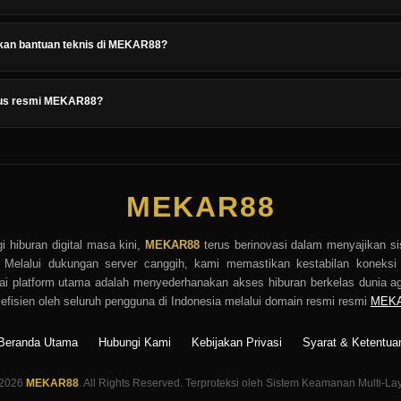
an sistem navigasi ultra-responsif yang dirancang khusus untuk trans
an bantuan teknis di MEKAR88?
esktop.
KAR88
menyediakan layanan pelanggan profesional yang aktif selama
tus resmi MEKAR88?
hat di halaman utama.
enyajikan ekosistem premium berlisensi tanpa perantara dengan ja
MEKAR88
gi hiburan digital masa kini,
MEKAR88
terus berinovasi dalam menyajikan si
 Melalui dukungan server canggih, kami memastikan kestabilan koneksi
 platform utama adalah menyederhanakan akses hiburan berkelas dunia aga
efisien oleh seluruh pengguna di Indonesia melalui domain resmi resmi
MEK
Beranda Utama
Hubungi Kami
Kebijakan Privasi
Syarat & Ketentua
2026
MEKAR88
. All Rights Reserved. Terproteksi oleh Sistem Keamanan Multi-Lay