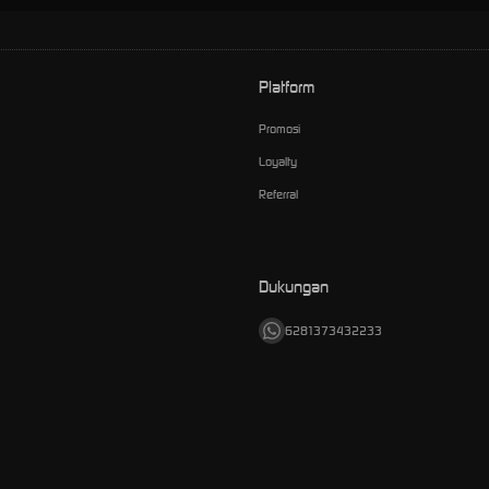
Platform
Promosi
Loyalty
Referral
Dukungan
6281373432233