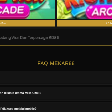
ce Run
K.O. I
Sedang Viral Dan Terpercaya 2026
FAQ MEKAR88
rm utama dan penyedia layanan sistem game interaktif terdepan di ta
an di situs utama MEKAR88?
iburan digital dengan stabilitas server terbaik.
idukung oleh infrastruktur pertahanan multi-layer tingkat tinggi, enkrips
 diakses melalui mobile?
hir.