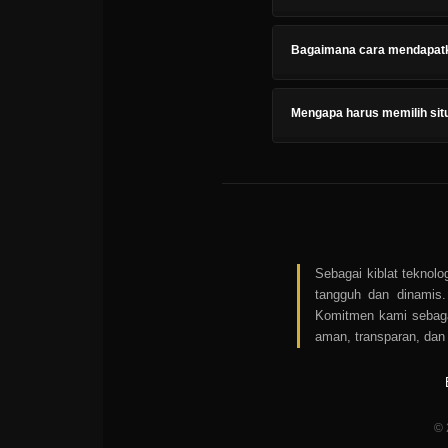
Ya,
MEKAR88
menggunak
Bagaimana cara mendapatk
Android, iOS, maupun d
Sebagai situs resmi,
ME
Mengapa harus memilih si
hari melalui fitur Live C
MEKAR88
berkomitmen m
optimal tanpa lag.
Sebagai kiblat teknolo
tangguh dan dinamis.
Komitmen kami sebagai
aman, transparan, dan 
© 