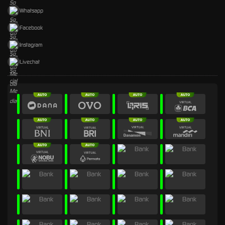
Whatsapp
Facebook
Instagram
Livechat