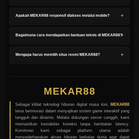
yang menghadirkan ekosistem hiburan digital dengan
stabilitas server terbaik.
Situs utama
MEKAR88
didukung oleh infrastruktur
Apakah MEKAR88 responsif diakses melalui mobile?
pertahanan multi-layer tingkat tinggi, enkripsi data
end-to-end, serta proteksi keamanan mutakhir.
Ya,
MEKAR88
menggunakan sistem navigasi ultra-
Bagaimana cara mendapatkan bantuan teknis di MEKAR88?
responsif yang dirancang khusus untuk transisi mulus
di perangkat Android, iOS, maupun desktop.
Sebagai situs resmi,
MEKAR88
menyediakan layanan
Mengapa harus memilih situs resmi MEKAR88?
pelanggan profesional yang aktif selama 24 jam penuh
setiap hari melalui fitur Live Chat di halaman utama.
MEKAR88
berkomitmen menyajikan ekosistem
premium berlisensi tanpa perantara dengan jaminan
kecepatan akses optimal tanpa lag.
MEKAR88
Sebagai kiblat teknologi hiburan digital masa kini,
MEKAR88
terus berinovasi dalam menyajikan sistem game interaktif yang
tangguh dan dinamis. Melalui dukungan server canggih, kami
memastikan kestabilan koneksi tanpa hambatan latency.
Komitmen kami sebagai platform utama adalah
menyederhanakan akses hiburan berkelas dunia agar dapat