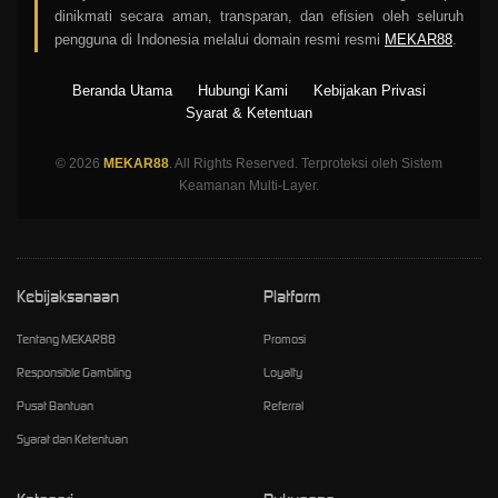
dinikmati secara aman, transparan, dan efisien oleh seluruh
pengguna di Indonesia melalui domain resmi resmi
MEKAR88
.
Beranda Utama
Hubungi Kami
Kebijakan Privasi
Syarat & Ketentuan
© 2026
MEKAR88
. All Rights Reserved. Terproteksi oleh Sistem
Keamanan Multi-Layer.
Kebijaksanaan
Platform
Tentang MEKAR88
Promosi
Responsible Gambling
Loyalty
Pusat Bantuan
Referral
Syarat dan Ketentuan