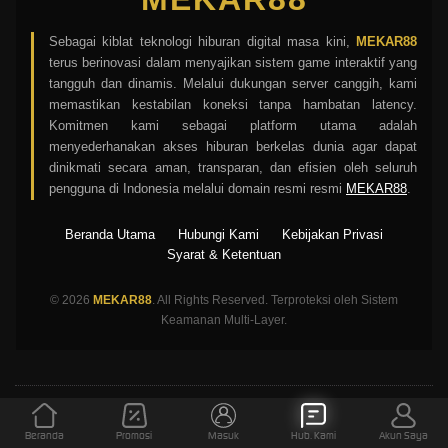
Sebagai kiblat teknologi hiburan digital masa kini,
MEKAR88
terus berinovasi dalam menyajikan sistem game interaktif yang
tangguh dan dinamis. Melalui dukungan server canggih, kami
memastikan kestabilan koneksi tanpa hambatan latency.
Komitmen kami sebagai platform utama adalah
menyederhanakan akses hiburan berkelas dunia agar dapat
dinikmati secara aman, transparan, dan efisien oleh seluruh
pengguna di Indonesia melalui domain resmi resmi
MEKAR88
.
Beranda Utama
Hubungi Kami
Kebijakan Privasi
Syarat & Ketentuan
© 2026
MEKAR88
. All Rights Reserved. Terproteksi oleh Sistem
Keamanan Multi-Layer.
Kebijaksanaan
Platform
Beranda
Promosi
Masuk
Hub. Kami
Akun Saya