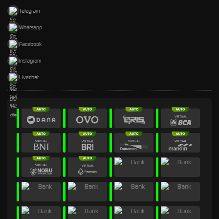
Telegram
Whatsapp
Facebook
Instagram
Livechat