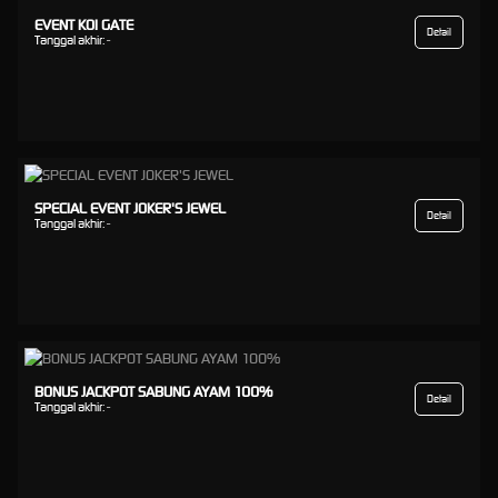
EVENT KOI GATE
Detail
Tanggal akhir:
-
SPECIAL EVENT JOKER'S JEWEL
Detail
Tanggal akhir:
-
BONUS JACKPOT SABUNG AYAM 100%
Detail
Tanggal akhir:
-