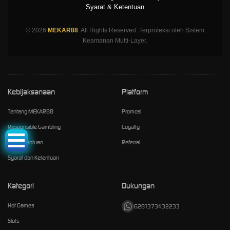
Syarat & Ketentuan
© 2026
MEKAR88
. All Rights Reserved. Terproteksi oleh Sistem
Keamanan Multi-Layer.
Kebijaksanaan
Platform
Tentang MEKAR88
Promosi
Responsible Gambling
Loyalty
Pusat Bantuan
Referral
Syarat dan Ketentuan
Kategori
Dukungan
Hot Games
6281373432233
Slots