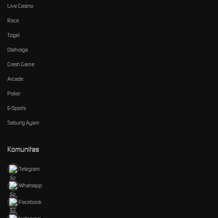
Live Casino
Race
Togel
Olahraga
Crash Game
Arcade
Poker
E-Sports
Sabung Ayam
Komunitas
Telegram
Whatsapp
Facebook