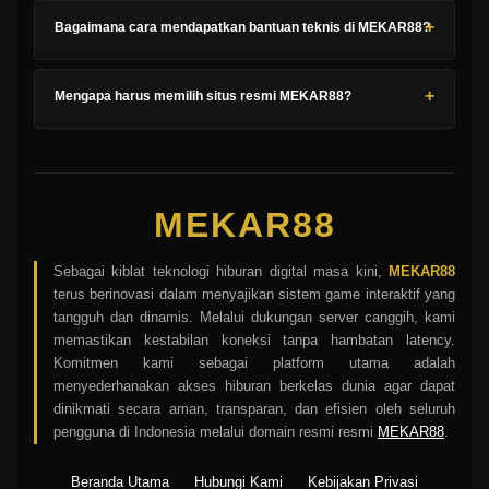
Ya,
MEKAR88
menggunakan sistem navigasi ultra-
Bagaimana cara mendapatkan bantuan teknis di MEKAR88?
responsif yang dirancang khusus untuk transisi mulus
di perangkat Android, iOS, maupun desktop.
Sebagai situs resmi,
MEKAR88
menyediakan layanan
Mengapa harus memilih situs resmi MEKAR88?
pelanggan profesional yang aktif selama 24 jam penuh
setiap hari melalui fitur Live Chat di halaman utama.
MEKAR88
berkomitmen menyajikan ekosistem
premium berlisensi tanpa perantara dengan jaminan
kecepatan akses optimal tanpa lag.
MEKAR88
Sebagai kiblat teknologi hiburan digital masa kini,
MEKAR88
terus berinovasi dalam menyajikan sistem game interaktif yang
tangguh dan dinamis. Melalui dukungan server canggih, kami
memastikan kestabilan koneksi tanpa hambatan latency.
Komitmen kami sebagai platform utama adalah
menyederhanakan akses hiburan berkelas dunia agar dapat
dinikmati secara aman, transparan, dan efisien oleh seluruh
pengguna di Indonesia melalui domain resmi resmi
MEKAR88
.
Beranda Utama
Hubungi Kami
Kebijakan Privasi