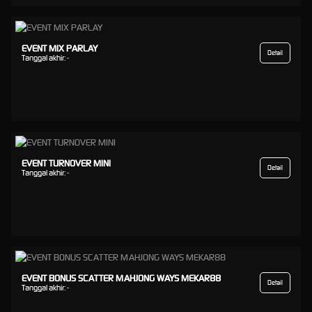
EVENT MIX PARLAY
Detail
Tanggal akhir:
-
EVENT TURNOVER MINI
Detail
Tanggal akhir:
-
EVENT BONUS SCATTER MAHJONG WAYS MEKAR88
Detail
Tanggal akhir:
-