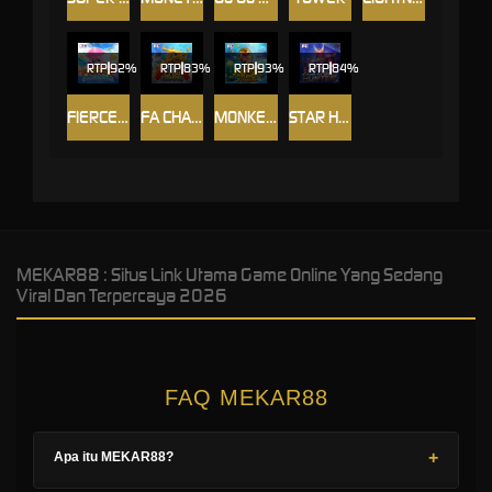
RTP
92%
RTP
83%
RTP
93%
RTP
84%
FIERCE FISHING
FA CHAI FISHING
MONKEY KING FISHING
STAR HUNTER
MEKAR88 : Situs Link Utama Game Online Yang Sedang
Viral Dan Terpercaya 2026
FAQ MEKAR88
Apa itu MEKAR88?