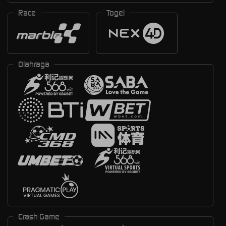
Race
Togel
Olahraga
Crash Game