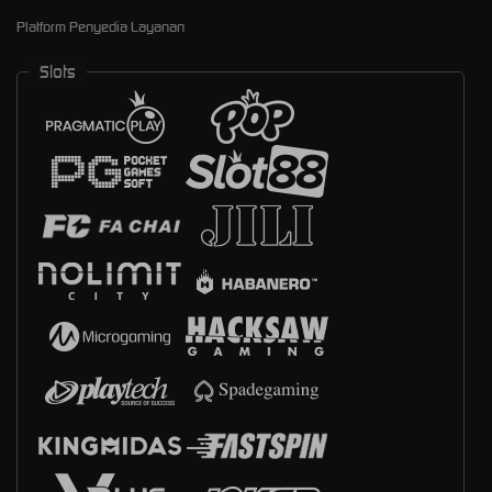
Platform Penyedia Layanan
Slots