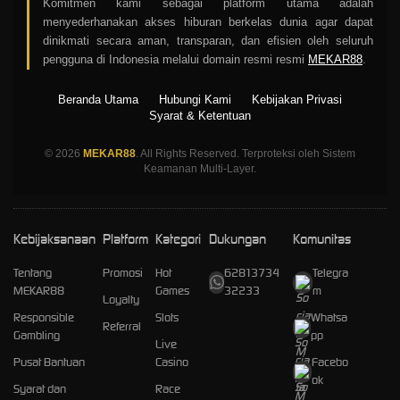
Komitmen kami sebagai platform utama adalah
menyederhanakan akses hiburan berkelas dunia agar dapat
dinikmati secara aman, transparan, dan efisien oleh seluruh
pengguna di Indonesia melalui domain resmi resmi
MEKAR88
.
Beranda Utama
Hubungi Kami
Kebijakan Privasi
Syarat & Ketentuan
© 2026
MEKAR88
. All Rights Reserved. Terproteksi oleh Sistem
Keamanan Multi-Layer.
Kebijaksanaan
Platform
Kategori
Dukungan
Komunitas
Tentang
Promosi
Hot
62813734
Telegra
MEKAR88
Games
32233
m
Loyalty
Responsible
Slots
Whatsa
Referral
Gambling
pp
Live
Pusat Bantuan
Casino
Facebo
ok
Syarat dan
Race