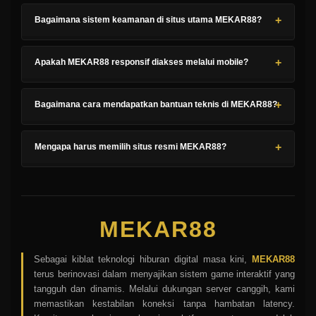
MEKAR88
adalah platform utama dan penyedia
Bagaimana sistem keamanan di situs utama MEKAR88?
layanan sistem game interaktif terdepan di tahun 2026
yang menghadirkan ekosistem hiburan digital dengan
Situs utama
MEKAR88
didukung oleh infrastruktur
stabilitas server terbaik.
Apakah MEKAR88 responsif diakses melalui mobile?
pertahanan multi-layer tingkat tinggi, enkripsi data end-
to-end, serta proteksi keamanan mutakhir.
Ya,
MEKAR88
menggunakan sistem navigasi ultra-
Bagaimana cara mendapatkan bantuan teknis di MEKAR88?
responsif yang dirancang khusus untuk transisi mulus
di perangkat Android, iOS, maupun desktop.
Sebagai situs resmi,
MEKAR88
menyediakan layanan
Mengapa harus memilih situs resmi MEKAR88?
pelanggan profesional yang aktif selama 24 jam penuh
setiap hari melalui fitur Live Chat di halaman utama.
MEKAR88
berkomitmen menyajikan ekosistem
premium berlisensi tanpa perantara dengan jaminan
kecepatan akses optimal tanpa lag.
MEKAR88
Sebagai kiblat teknologi hiburan digital masa kini,
MEKAR88
terus berinovasi dalam menyajikan sistem game interaktif yang
tangguh dan dinamis. Melalui dukungan server canggih, kami
memastikan kestabilan koneksi tanpa hambatan latency.