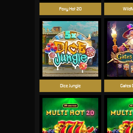
Foxy Hot 20
WildM
Dice Jungle
Gates 