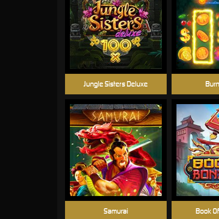
Jungle Sisters Deluxe
Burn
Samurai
Book O