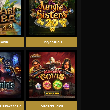
Simba
Jungle Sisters
Dracula's Fortune Halloween Edition
Mariachi Coins