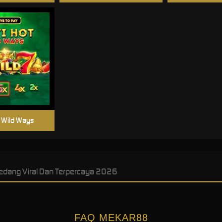
t Wild Ways
edang Viral Dan Terpercaya 2026
FAQ MEKAR88