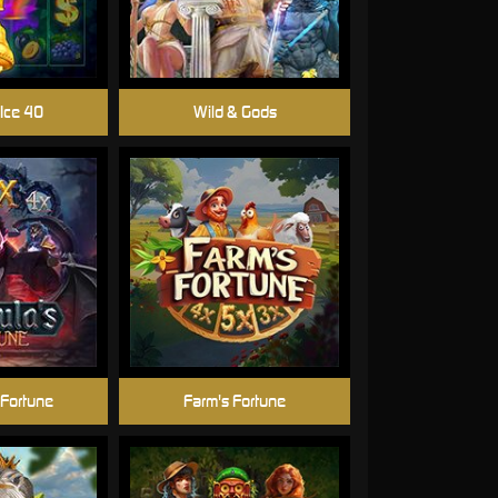
 Ice 40
Wild & Gods
 Fortune
Farm's Fortune