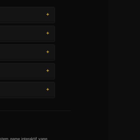
hun 2026 yang
i data end-to-end, serta
isi mulus di perangkat
 24 jam penuh setiap
minan kecepatan akses
stem game interaktif yang