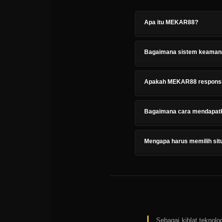
Apa itu MEKAR88?
MEKAR88
adalah platfo
Bagaimana sistem keaman
menghadirkan ekosistem h
Situs utama
MEKAR88
d
Apakah MEKAR88 responsif
proteksi keamanan mutak
Ya,
MEKAR88
menggunak
Bagaimana cara mendapatk
Android, iOS, maupun d
Sebagai situs resmi,
ME
Mengapa harus memilih si
hari melalui fitur Live C
MEKAR88
berkomitmen m
optimal tanpa lag.
Sebagai kiblat teknolo