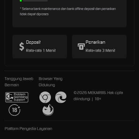
* Selama bank maintenance dan bank offline deposit dan penarikan
tidak dapat diproses
Deposit
Penarikan
Rata-rata 1 Menit
Rata-rata 3 Menit
Tanggung Jawab
Browser Yang
Bermain
Didukung
©2026 MEKAR88. Hak cipta
dilindungi | 18+
Platform Penyedia Layanan