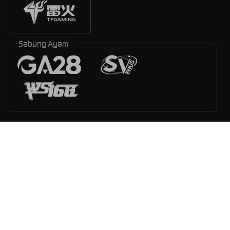
Sabung Ayam