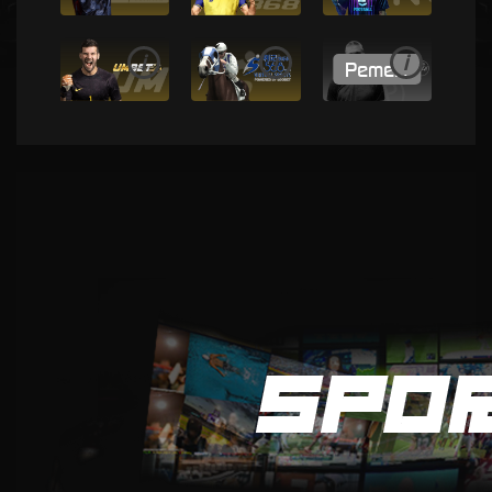
i
i
i