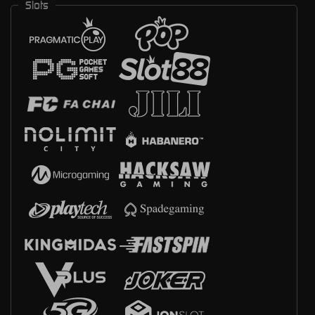
Slots