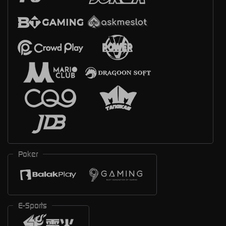
Poker
E-Sports