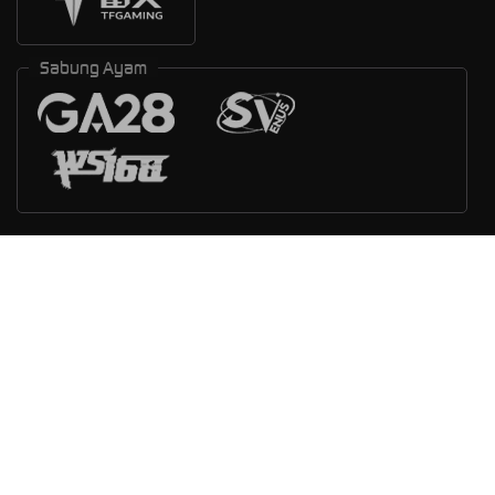
Sabung Ayam