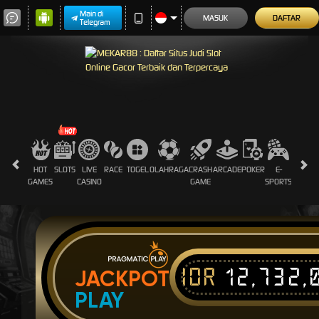
Main di
MASUK
DAFTAR
Telegram
HOT
SLOTS
LIVE
RACE
TOGEL
OLAHRAGA
CRASH
ARCADE
POKER
E-
SABUN
GAMES
CASINO
GAME
SPORTS
AYAM
IDR
12,732,
JACKPOT
PLAY