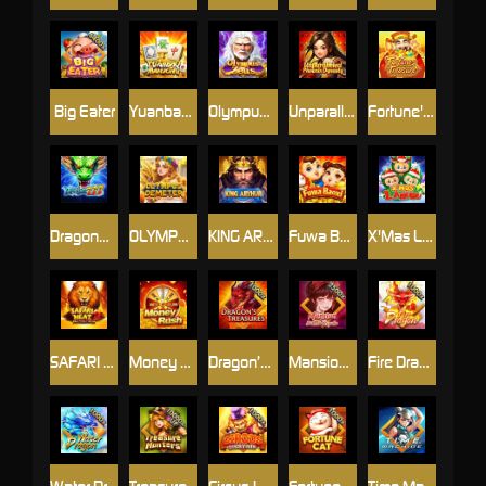
Big Eater
Yuanbao Mahjong
Olympus - Zeus
Unparalleled Phoenix Dynasty
Fortune's Treasure
Dragon777
OLYMPUS DEMETER
KING ARTHUR
Fuwa Baoxi
X'Mas LABUBU
SAFARI HEAT 2-MULTIPLY FUN
Money Rush
Dragon’s Treasures
Mansion Battle Royale
Fire Dragon