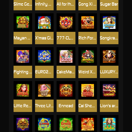
Slime Gem
Infinity Mining
All for the Winner
Gong Xi Fa Cai
Sugar Bar
Mayan Adventure2
X'mas Gift City
777-CLASSIC STYLE
Rich Fortune 2
Songkran Festival
Fighting Academy 2
EURO2024
CakeMatch
Weird Xmas
LUXURY WORLD
Little Red Riding Hood
Three Little Pigs
Ennead
Cai Shen Arrives!
Lion's area