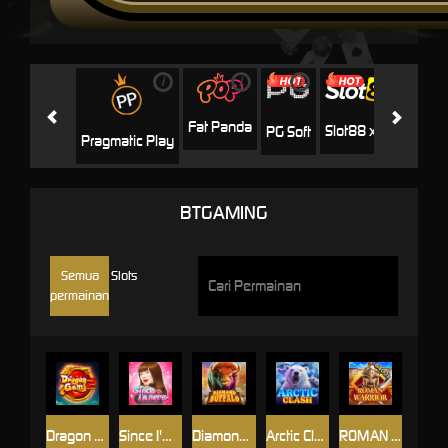
i
i
i
i
i
Facha
Fat Panda
Slot88 x PP
PG Soft
Pragmatic Play
BTGAMING
Semua
Slots
permainan
Dragon Gem2
Since I'm here
Diamond buffalo
Arctic Clash
ROMAN WARRIOR