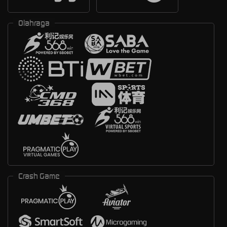
Olahraga
Crash Game