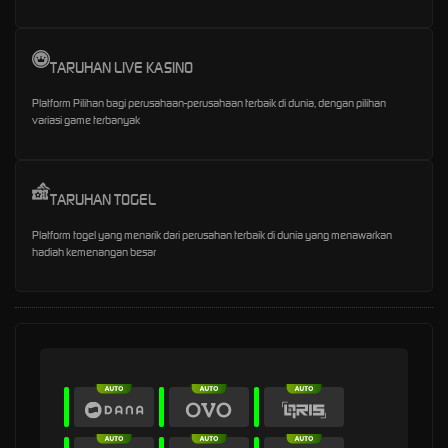
TARUHAN LIVE KASINO
Platform Pilihan bagi perusahaan-perusahaan terbaik di dunia, dengan pilihan
variasi game terbanyak
TARUHAN TOGEL
Platform togel yang menarik dari perusahan terbaik di dunia yang menawarkan
hadiah kemenangan besar