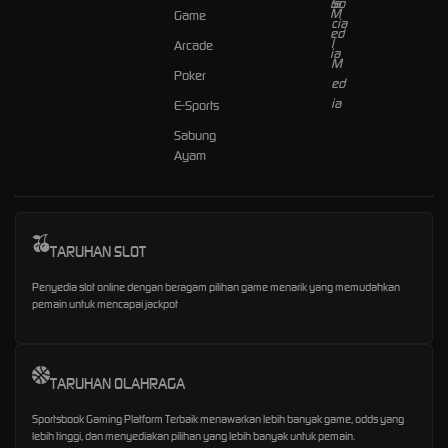
Game
Arcade
Poker
E-Sports
Sabung
Ayam
TARUHAN SLOT
Penyedia slot online dengan beragam pilihan game menarik yang memudahkan
pemain untuk mencapai jackpot
TARUHAN OLAHRAGA
Sportsbook Gaming Platform Terbaik menawarkan lebih banyak game, odds yang
lebih tinggi, dan menyediakan pilihan yang lebih banyak untuk pemain.