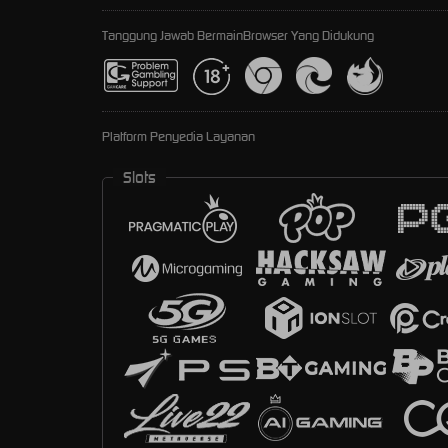
Tanggung Jawab Bermain
Browser Yang Didukung
Platform Penyedia Layanan
Slots