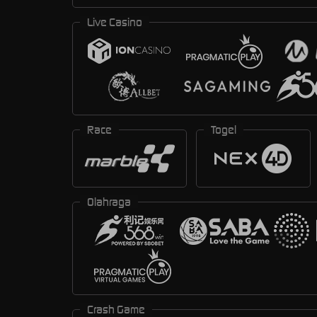
Live Casino
Race
Togel
Olahraga
Crash Game