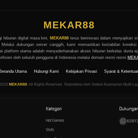
enyajikan ekosistem premium berlisensi tanpa perantara dengan ja
MEKAR88
gi hiburan digital masa kini,
MEKAR88
terus berinovasi dalam menyajikan si
 Melalui dukungan server canggih, kami memastikan kestabilan koneksi
 platform utama adalah menyederhanakan akses hiburan berkelas dunia aga
efisien oleh seluruh pengguna di Indonesia melalui domain resmi resmi
MEK
Beranda Utama
Hubungi Kami
Kebijakan Privasi
Syarat & Ketentua
2026
MEKAR88
. All Rights Reserved. Terproteksi oleh Sistem Keamanan Multi-Lay
Kategori
Dukunga
Hot Games
6281
Slots