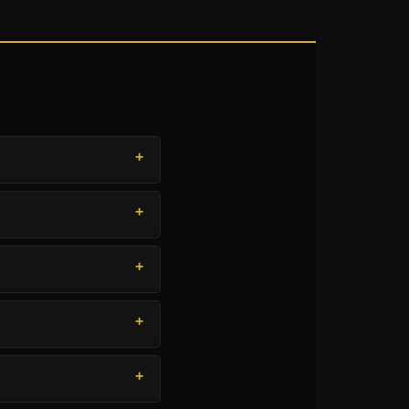
hun 2026 yang
i data end-to-end, serta
isi mulus di perangkat
 24 jam penuh setiap