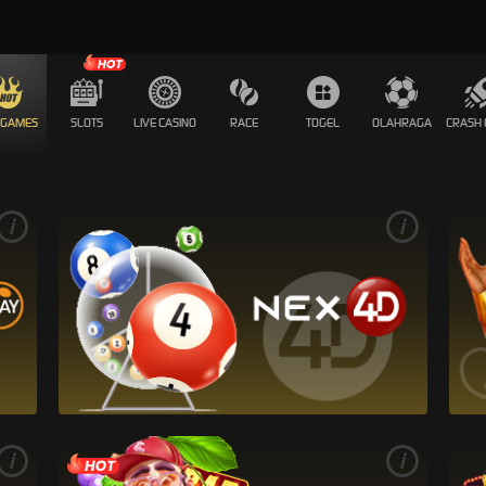
 GAMES
SLOTS
LIVE CASINO
RACE
TOGEL
OLAHRAGA
CRASH
i
i
i
i