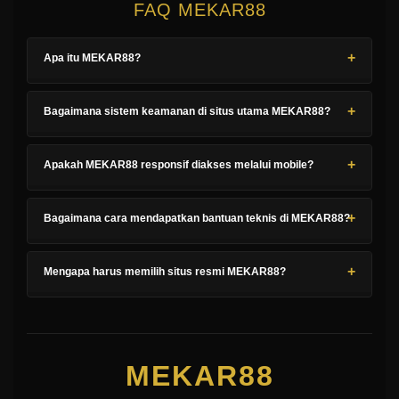
FAQ MEKAR88
Apa itu MEKAR88?
MEKAR88
adalah platform utama dan penyedia
Bagaimana sistem keamanan di situs utama MEKAR88?
layanan sistem game interaktif terdepan di tahun 2026
yang menghadirkan ekosistem hiburan digital dengan
Situs utama
MEKAR88
didukung oleh infrastruktur
stabilitas server terbaik.
Apakah MEKAR88 responsif diakses melalui mobile?
pertahanan multi-layer tingkat tinggi, enkripsi data end-
to-end, serta proteksi keamanan mutakhir.
Ya,
MEKAR88
menggunakan sistem navigasi ultra-
Bagaimana cara mendapatkan bantuan teknis di MEKAR88?
responsif yang dirancang khusus untuk transisi mulus
di perangkat Android, iOS, maupun desktop.
Sebagai situs resmi,
MEKAR88
menyediakan layanan
Mengapa harus memilih situs resmi MEKAR88?
pelanggan profesional yang aktif selama 24 jam penuh
setiap hari melalui fitur Live Chat di halaman utama.
MEKAR88
berkomitmen menyajikan ekosistem
premium berlisensi tanpa perantara dengan jaminan
kecepatan akses optimal tanpa lag.
MEKAR88