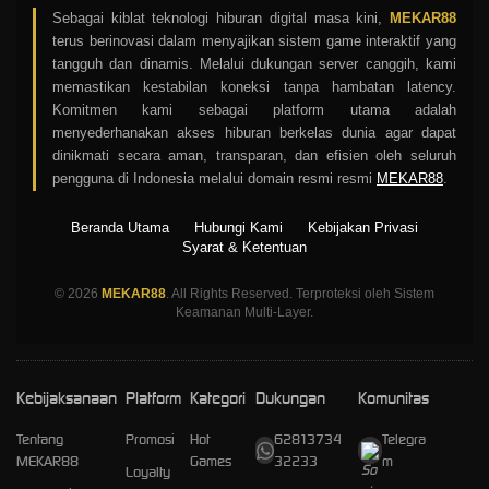
Sebagai kiblat teknologi hiburan digital masa kini,
MEKAR88
terus berinovasi dalam menyajikan sistem game interaktif yang
tangguh dan dinamis. Melalui dukungan server canggih, kami
memastikan kestabilan koneksi tanpa hambatan latency.
Komitmen kami sebagai platform utama adalah
menyederhanakan akses hiburan berkelas dunia agar dapat
dinikmati secara aman, transparan, dan efisien oleh seluruh
pengguna di Indonesia melalui domain resmi resmi
MEKAR88
.
Beranda Utama
Hubungi Kami
Kebijakan Privasi
Syarat & Ketentuan
© 2026
MEKAR88
. All Rights Reserved. Terproteksi oleh Sistem
Keamanan Multi-Layer.
Kebijaksanaan
Platform
Kategori
Dukungan
Komunitas
Tentang
Promosi
Hot
62813734
Telegra
MEKAR88
Games
32233
m
Loyalty