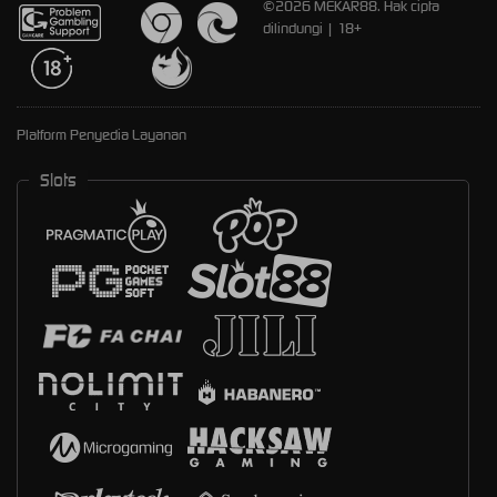
©2026 MEKAR88. Hak cipta
dilindungi | 18+
Platform Penyedia Layanan
Slots