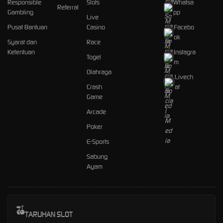
Responsible
Slots
Whatsa
Referral
Gambling
pp
Live
Pusat Bantuan
Casino
Facebo
ok
Syarat dan
Race
Ketentuan
Instagra
Togel
m
Olahraga
Livech
Crash
at
Game
Arcade
Poker
E-Sports
Sabung
Ayam
TARUHAN SLOT