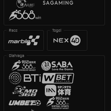
Race
Togel
Olahraga