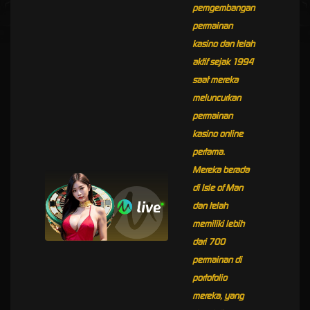
pemgembangan
permainan
kasino dan telah
aktif sejak 1994
saat mereka
meluncurkan
permainan
kasino online
pertama.
Mereka berada
di Isle of Man
dan telah
memiliki lebih
dari 700
permainan di
portofolio
mereka, yang