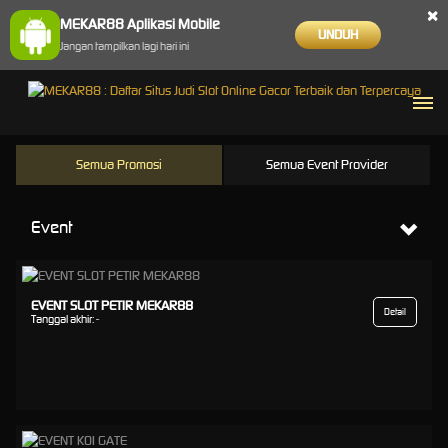
×
MEKAR88 Aplikasi Mobile
UNDUH
Jangan tampilkan lagi hari ini
Semua Promosi
Semua Event Provider
Event
EVENT SLOT PETIR MEKAR88
Detail
Tanggal akhir:
-