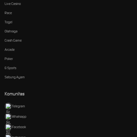
Live Casino
Race
Togel
Olahraga
Crash Game
Arcade
Poker
E-Sports
Sabung Ayam
Komunitas
Telegram
Whatsapp
Facebook