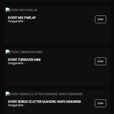
EVENT MIX PARLAY
Detail
Tanggal akhir:
-
EVENT TURNOVER MINI
Detail
Tanggal akhir:
-
EVENT BONUS SCATTER MAHJONG WAYS MEKAR88
Detail
Tanggal akhir:
-