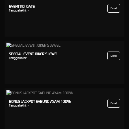
EVENT KOI GATE
Detail
Tanggal akhir:
-
SPECIAL EVENT JOKER'S JEWEL
Detail
Tanggal akhir:
-
BONUS JACKPOT SABUNG AYAM 100%
Detail
Tanggal akhir:
-