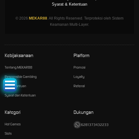
Syarat & Ketentuan
© 2026
MEKAR88
. All Rights Reserved. Terproteksi oleh Sistem
Keamanan Multi-Layer.
Kebijaksanaan
Platform
Tentang MEKAR88
Promosi
Responsible Gambling
Loyalty
Pusat Bantuan
Referral
Syarat dan Ketentuan
Kategori
Dukungan
Hot Games
6281373432233
Slots