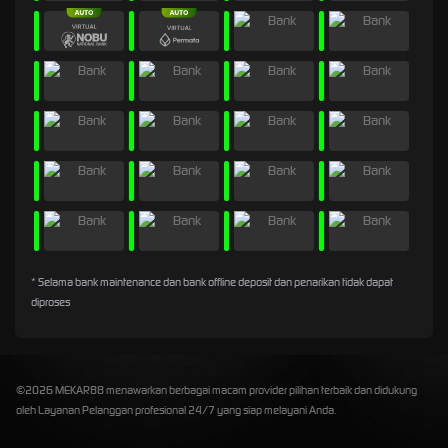
* Selama bank maintenance dan bank offline deposit dan penarikan tidak dapat
diproses
©2026 MEKAR88 menawarkan berbagai macam provider pilihan terbaik dan didukung
oleh Layanan Pelanggan profesional 24/7 yang siap melayani Anda.