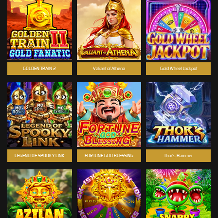
GOLDEN TRAIN 2
Valiant of Athena
Gold Wheel Jackpot
LEGEND OF SPOOKY LINK
FORTUNE GOD BLESSING
Thor's Hammer