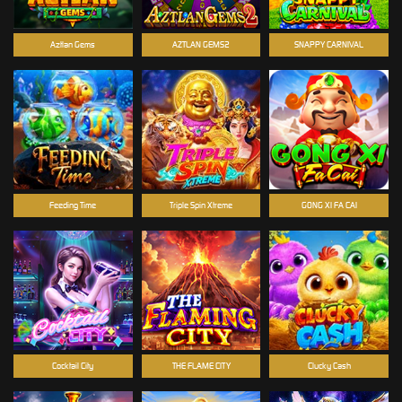
Aztlan Gems
AZTLAN GEMS2
SNAPPY CARNIVAL
Feeding Time
Triple Spin Xtreme
GONG XI FA CAI
Cocktail City
THE FLAME CITY
Clucky Cash