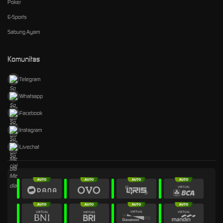
Poker
E-Sports
Sabung Ayam
Komunitas
Telegram
Whatsapp
Facebook
Instagram
Livechat