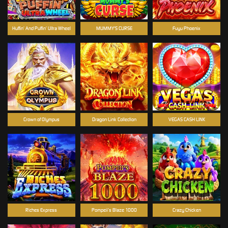
Huffin’ And Puffin’ Ultra Wheel
MUMMY'S CURSE
Fuyu Phoenix
Crown of Olympus
Dragon Link Collection
VEGAS CASH LINK
Riches Express
Pompeii’s Blaze 1000
Crazy Chicken