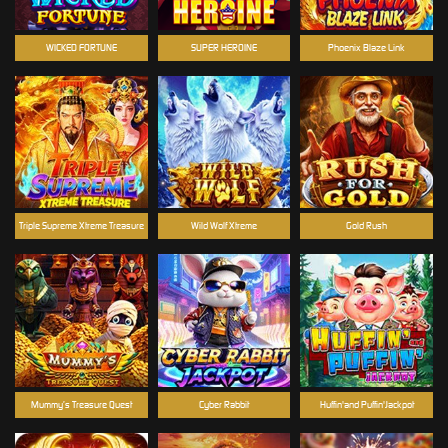
WICKED FORTUNE
SUPER HEROINE
Phoenix Blaze Link
Triple Supreme Xtreme Treasure
Wild Wolf Xtreme
Gold Rush
Mummy’s Treasure Quest
Cyber Rabbit
Huffin'and Puffin'Jackpot