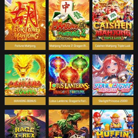
Fortune Mahjong
Mahjong Fortune 2: Dragon Riches
Caishen Mahjong: Triple Luck
MAHJONG BONUS
Lotus Lanterns: Dragon's Fortune
Starlight Princess 2000