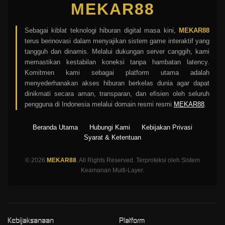
MEKAR88
Sebagai kiblat teknologi hiburan digital masa kini,
MEKAR88
terus berinovasi dalam menyajikan sistem game interaktif yang
tangguh dan dinamis. Melalui dukungan server canggih, kami
memastikan kestabilan koneksi tanpa hambatan latency.
Komitmen kami sebagai platform utama adalah
menyederhanakan akses hiburan berkelas dunia agar dapat
dinikmati secara aman, transparan, dan efisien oleh seluruh
pengguna di Indonesia melalui domain resmi resmi
MEKAR88
.
Beranda Utama
Hubungi Kami
Kebijakan Privasi
Syarat & Ketentuan
© 2026
MEKAR88
. All Rights Reserved. Terproteksi oleh Sistem
Keamanan Multi-Layer.
Kebijaksanaan
Platform