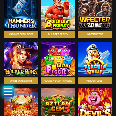
HAMMER OF THUNDER
BUILDER'S FRENZY
INFECTED ZONE
Wicked Wins: Crystals
PIGGIES WEALTHY ANGELIC
PENGUIN QUEST