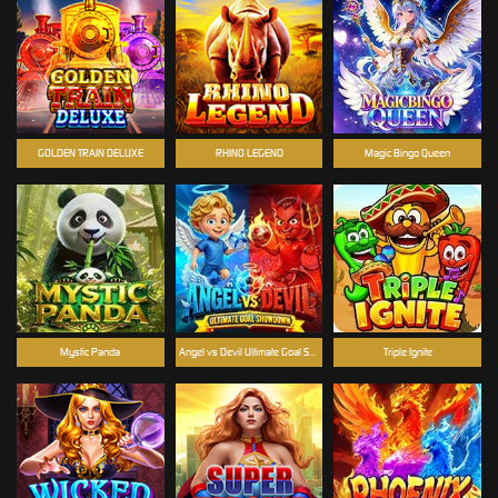
GOLDEN TRAIN DELUXE
RHINO LEGEND
Magic Bingo Queen
Mystic Panda
Angel vs Devil Ultimate Goal Showdown
Triple Ignite